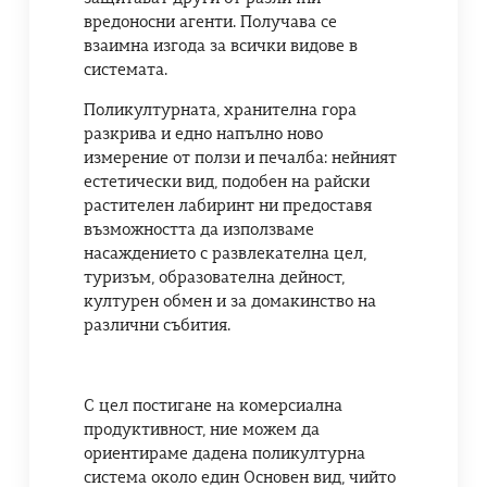
вредоносни агенти. Получава се
взаимна изгода за всички видове в
системата.
Поликултурната, хранителна гора
разкрива и едно напълно ново
измерение от ползи и печалба: нейният
естетически вид, подобен на райски
растителен лабиринт ни предоставя
възможността да използваме
насаждението с развлекателна цел,
туризъм, образователна дейност,
културен обмен и за домакинство на
различни събития.
С цел постигане на комерсиална
продуктивност, ние можем да
ориентираме дадена поликултурна
система около един Основен вид, чийто