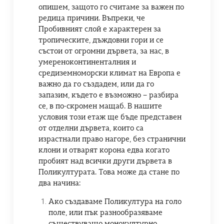
опишем, защото го считаме за важен по
редица причини. Въпреки, че
Пробивният слой е характерен за
тропическите, дъждовни гори и се
състои от огромни дървета, за нас, в
умереноконтиненталния и
средиземноморски климат на Европа е
важно да го създадем, или да го
запазим, където е възможно – разбира
се, в по-скромен мащаб. В нашите
условия този етаж ще бъде представен
от отделни дървета, които са
израстнали право нагоре, без странични
клони и отварят корона едва когато
пробият над всички други дървета в
Поликултурата. Това може да стане по
два начина:
Ако създаваме Поликултура на голо
поле, или пък разнообразяваме
съществуващо монокултурно