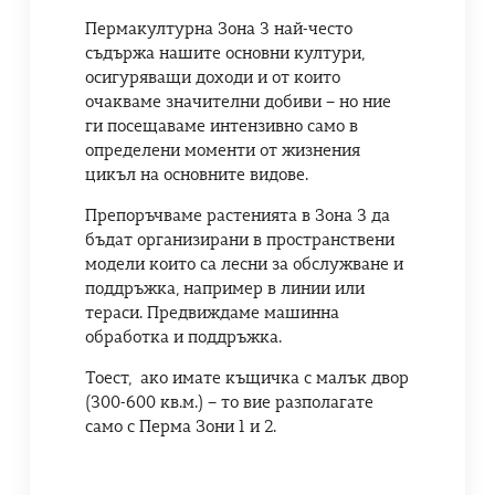
Пермакултурна Зона 3 най-често
съдържа нашите основни култури,
осигуряващи доходи и от които
очакваме значителни добиви – но ние
ги посещаваме интензивно само в
определени моменти от жизнения
цикъл на основните видове.
Препоръчваме растенията в Зона 3 да
бъдат организирани в пространствени
модели които са лесни за обслужване и
поддръжка, например в линии или
тераси. Предвиждаме машинна
обработка и поддръжка.
Тоест, ако имате къщичка с малък двор
(300-600 кв.м.) – то вие разполагате
само с Перма Зони 1 и 2.