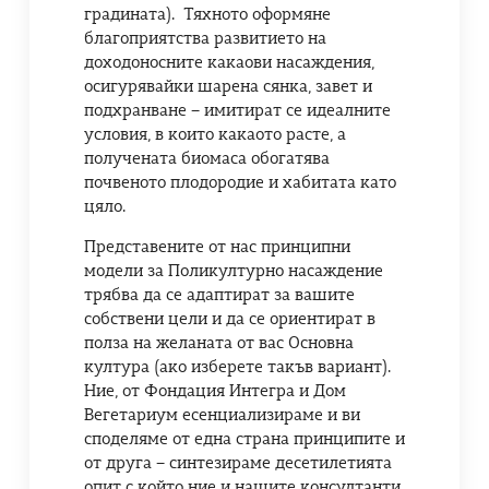
градината). Тяхното оформяне
благоприятства развитието на
доходоносните какаови насаждения,
осигурявайки шарена сянка, завет и
подхранване – имитират се идеалните
условия, в които какаото расте, а
получената биомаса обогатява
почвеното плодородие и хабитата като
цяло.
Представените от нас принципни
модели за Поликултурно насаждение
трябва да се адаптират за вашите
собствени цели и да се ориентират в
полза на желаната от вас Основна
култура (ако изберете такъв вариант).
Ние, от Фондация Интегра и Дом
Вегетариум есенциализираме и ви
споделяме от една страна принципите и
от друга – синтезираме десетилетията
опит с който ние и нашите консултанти