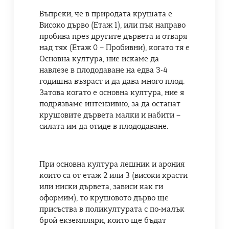
Въпреки, че в природата крушата е
Високо дърво (Етаж 1), или пък направо
пробива през другите дървета и отваря
над тях (Етаж 0 – Пробивни), когато тя е
Основна култура, ние искаме да
навлезе в плододаване на едва 3-4
годишна възраст и да дава много плод.
Затова когато е основна култура, ние я
подрязваме интензивно, за да останат
крушовите дървета малки и набити –
силата им да отиде в плододаване.
При основна култура лешник и арония
които са от етаж 2 или 3 (високи храсти
или ниски дървета, зависи как ги
оформим), то крушовото дърво ще
присъства в поликултурата с по-малък
брой екземпляри, които ще бъдат