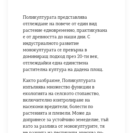
Поликултурата представлява
отглеждане на повече от един вид
растение едновременно, практикувана
е от древността до наши дни. С
индустриалното развитие
монокултурата се превърна в
доминиращ подход през 20-ти век,
отглеждайки една единствена
растителна култура на дадена площ.
Както разбрахме, Поликултурата
изпълнява множество функции в
екологията на селското стопанство,
включително контролиране на
насекоми вредители, болести по
растенията и плевели. Може да
допринесе за устойчиво земеделие, тъй
като за разлика от монокултурите, тя
не разчита на пестициди, изисква по-