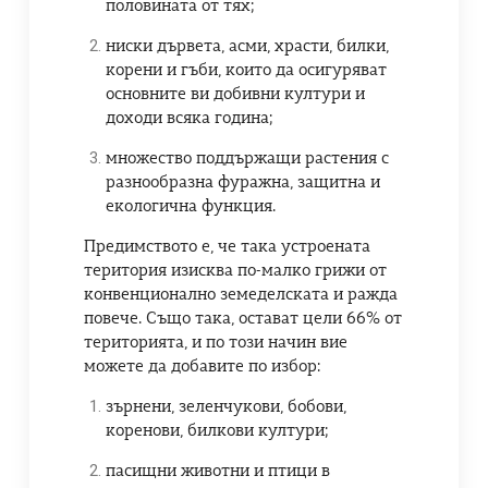
половината от тях;
ниски дървета, асми, храсти, билки,
корени и гъби, които да осигуряват
основните ви добивни култури и
доходи всяка година;
множество поддържащи растения с
разнообразна фуражна, защитна и
екологична функция.
Предимството е, че така устроената
територия изисква по-малко грижи от
конвенционално земеделската и ражда
повече. Също така, остават цели 66% от
територията, и по този начин вие
можете да добавите по избор:
зърнени, зеленчукови, бобови,
коренови, билкови култури;
пасищни животни и птици в