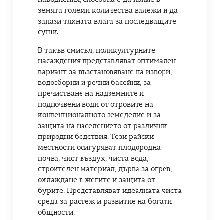
земята големи количества валежи и да
запази тяхната влага за последващите
суши.
В такъв смисъл, поликултурните
насаждения представляват оптимален
вариант за възстановяване на извори,
водосборни и речни басейни, за
пречистване на надземните и
подпочвени води от отровите на
конвенционалното земеделие и за
защита на населението от различни
природни бедствия. Тези райски
местности осигуряват плодородна
почва, чист въздух, чиста вода,
строителен материал, дърва за огрев,
охлаждане в жегите и защита от
бурите. Представляват идеалната чиста
среда за растеж и развитие на богати
общности.