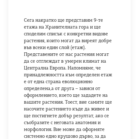
Сега накратко ще представим 9-те
етажа на Хранителната гора и ще
споделим списък с конкретни видове
растения, които могат да виреят добре
във всеки един слой (етаж).
Представените от нас растения могат
да се отглеждат в умерен климат на
Централна Европа. Напомняме, че
принадлежността към определен етаж
е от една страна еволюционно
определена,а от друга – зависи от
оформлението, което ще зададете на
вашите растения. Тоест, вие самите ще
насочите растението къде да живее и
ще постигнете добър резултат, ако се
съобразите с неговата анатомия и
морфология. Вие може да оформяте
системно едно крушово дърво, за да