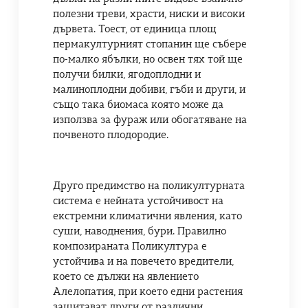
полезни треви, храсти, ниски и високи
дървета. Тоест, от единица площ
пермакултурният стопанин ще събере
по-малко ябълки, но освен тях той ще
получи билки, ягодоплодни и
малиноплодни добиви, гъби и други, и
също така биомаса която може да
използва за фураж или обогатяване на
почвеното плодородие.
Друго предимство на поликултурната
система е нейната устойчивост на
екстремни климатични явления, като
суши, наводнения, бури. Правилно
композираната Поликултура е
устойчива и на повечето вредители,
което се дължи на явлението
Алелопатия, при което едни растения
защитават други от различни