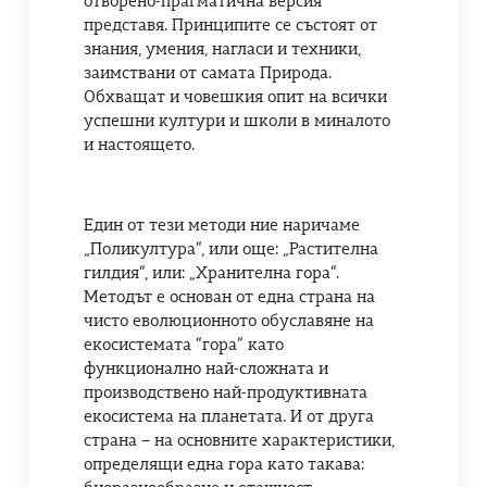
отворено-прагматична версия
представя. Принципите се състоят от
знания, умения, нагласи и техники,
заимствани от самата Природа.
Обхващат и човешкия опит на всички
успешни култури и школи в миналото
и настоящето.
Един от тези методи ние наричаме
„Поликултура“, или още: „Растителна
гилдия“, или: „Хранителна гора“.
Методът е основан от една страна на
чисто еволюционното обуславяне на
екосистемата “гора” като
функционално най-сложната и
производствено най-продуктивната
екосистема на планетата. И от друга
страна – на основните характеристики,
определящи една гора като такава: