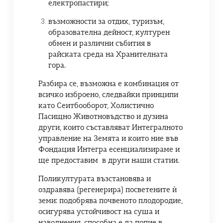
електропастири;
възможности за отдих, туризъм,
образователна дейност, културен
обмен и различни събития в
райската среда на Хранителната
гора.
Разбира се, възможна е комбинация от
всичко изброено, следвайки принципи
като Сеитбооборот, Холистично
Пасищно Животновъдство и дузина
други, които съставляват Интегралното
управление на Земята и които ние във
Фондация Интегра есенциализираме и
ще предоставим в други наши статии.
Поликултурата възстановява и
оздравява (регенерира) посветените ѝ
земи: подобрява почвеното плодородие,
осигурява устойчивост на суша и
наводнения, способна е да попие в