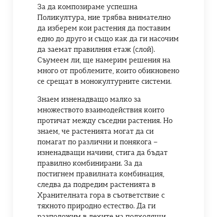
За да композираме успешна
Поликултура, ние трябва внимателно
да изберем кои растения да поставим
едно до друго и също как да ги насочим
да заемат правилния етаж (слой).
Съумеем ли, ще намерим решения на
много от проблемите, които обикновено
се срещат в монокултурните системи.
Знаем изненадващо малко за
множеството взаимодействия които
протичат между съседни растения. Но
знаем, че растенията могат да си
помагат по различни и понякога –
изненадващи начини, стига да бъдат
правилно комбинирани. За да
постигнем правилната комбинация,
следва да подредим растенията в
Хранителната гора в съответствие с
тяхното природно естество. Да ги
разположим в лехите на подходящи