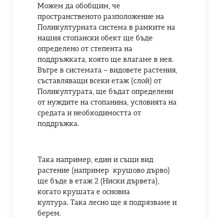
Можем да обобщим, че
пространственото разположение на
Поликултурната система в рамките на
нашия стопански обект ще бъде
определено от степента на
поддръжката, която ще влагаме в нея.
Вътре в системата – видовете растения,
съставляващи всеки етаж (слой) от
Поликултурата, ще бъдат определени
от нуждите на стопанина, условията на
средата и необходимостта от
поддръжка.
Така например, един и същи вид
растение (например крушово дърво)
ще бъде в етаж 2 (Ниски дървета),
когато крушата е основна
култура. Така лесно ще я подрязваме и
берем.