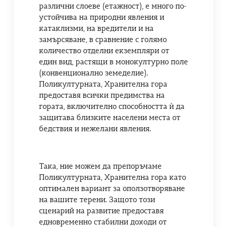
различни слоеве (етажност), е много по-
устойчива на природни явления и
катаклизми, на вредители и на
замърсяване, в сравнение с голямо
количество отделни екземпляри от
един вид, растящи в монокултурно поле
(конвенционално земеделие).
Поликултурната, Хранителна гора
предоставя всички предимства на
гората, включително способността ѝ да
защитава близките населени места от
бедствия и нежелани явления.
Така, ние можем да препоръчаме
Поликултурната, Хранителна гора като
оптимален вариант за оползотворяване
на вашите терени. Защото този
сценарий на развитие предоставя
едновременно стабилни доходи от