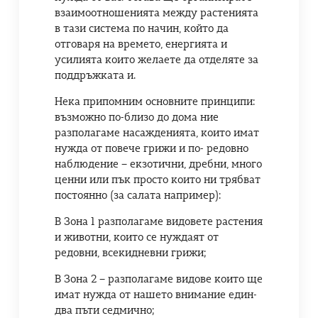
взаимоотношенията между растенията
в тази система по начин, който да
отговаря на времето, енергията и
усилията които желаете да отделяте за
поддръжката и.
Нека припомним основните принципи:
възможно по-близо до дома ние
разполагаме насажденията, които имат
нужда от повече грижи и по- редовно
наблюдение – екзотични, дребни, много
ценни или пък просто които ни трябват
постоянно (за салата например):
В Зона 1 разполагаме видовете растения
и животни, които се нуждаят от
редовни, всекидневни грижи;
В Зона 2 – разполагаме видове които ще
имат нужда от нашето внимание един-
два пъти седмично;