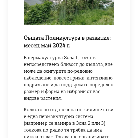
Същата Поликултура в развитие:
месец май 2024 г.
В пермакултурна Зона 1, тоест в
непосредствена близост до къщата, вие
може да осигурите по-редовно
наблюдение, повече грижи, интензивно
подрязване и да поддържате определен
размер и форма на избрани от вас
видове растения.
Колкото по-отдалечена от жилището ви
е една пермакултурна система
(например се намира в Зона 2 или 3),
толкова по-рядко тя трябва да има
нужда от вас. Тогава ще организирате