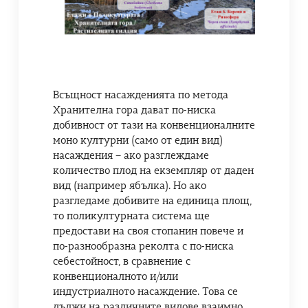
Всъщност насажденията по метода
Хранителна гора дават по-ниска
добивност от тази на конвенционалните
моно културни (само от един вид)
насаждения – ако разглеждаме
количество плод на екземпляр от даден
вид (например ябълка). Но ако
разгледаме добивите на единица площ,
то поликултурната система ще
предостави на своя стопанин повече и
по-разнообразна реколта с по-ниска
себестойност, в сравнение с
конвенционалното и/или
индустриалното насаждение. Това се
дължи на различните видове взаимно