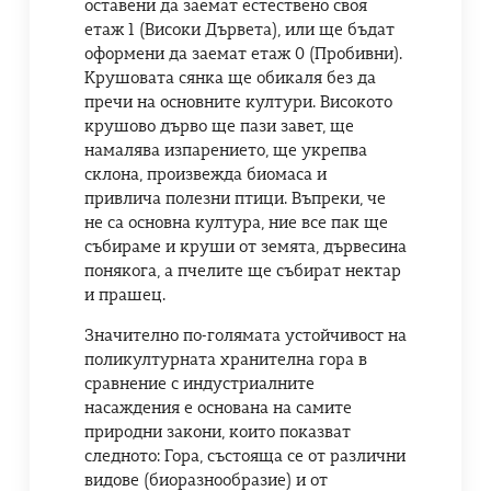
оставени да заемат естествено своя
етаж 1 (Високи Дървета), или ще бъдат
оформени да заемат етаж 0 (Пробивни).
Крушовата сянка ще обикаля без да
пречи на основните култури. Високото
крушово дърво ще пази завет, ще
намалява изпарението, ще укрепва
склона, произвежда биомаса и
привлича полезни птици. Въпреки, че
не са основна култура, ние все пак ще
събираме и круши от земята, дървесина
понякога, а пчелите ще събират нектар
и прашец.
Значително по-голямата устойчивост на
поликултурната хранителна гора в
сравнение с индустриалните
насаждения е основана на самите
природни закони, които показват
следното: Гора, състояща се от различни
видове (биоразнообразие) и от