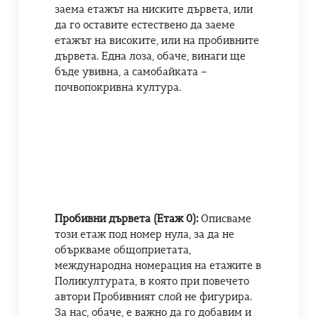
заема етажът на ниските дървета, или
да го оставите естествено да заеме
етажът на високите, или на пробивните
дървета. Една лоза, обаче, винаги ще
бъде увивна, а самобайката –
почвопокривна култура.
Пробивни дървета (Етаж 0):
Описваме
този етаж под номер нула, за да не
объркваме общоприетата,
международна номерация на етажите в
Поликултурата, в която при повечето
автори Пробивният слой не фигурира.
За нас, обаче, е важно да го добавим и