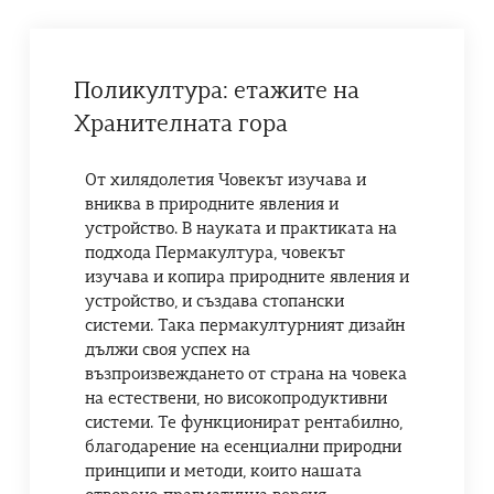
Поликултура: етажите на
Хранителната гора
От хилядолетия Човекът изучава и
вниква в природните явления и
устройство. В науката и практиката на
подхода Пермакултура, човекът
изучава и копира природните явления и
устройство, и създава стопански
системи. Така пермакултурният дизайн
дължи своя успех на
възпроизвеждането от страна на човека
на естествени, но високопродуктивни
системи. Те функционират рентабилно,
благодарение на есенциални природни
принципи и методи, които нашата