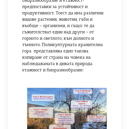
биоразнообразие и етажност-
предпоставки за устойчивост и
продуктивност. Тоест да има различни
видове растения, животни, гъби и
въобще – организми, и също: те да
съжителстват едни над други – от
горното и светлото, към долното и
тъмното. Поликултурната хранителна
гора представлява едно такова
копиране от страна на човека на
наблюдаваната в дивата природа
етажност и биоразнообразие: