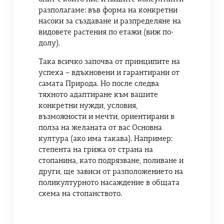
разполагаме: във форма на конкретни
насоки за създаване и разпределяне на
видовете растения по етажи (виж по-
долу).
Така всичко започва от принципите на
успеха – вдъхновени и гарантирани от
самата Природа. Но после следва
тяхното адаптиране към вашите
конкретни нужди, условия,
възможности и мечти, ориентирани в
полза на желаната от вас Основна
култура (ако има такава). Например:
степента на грижа от страна на
стопанина, като подрязване, поливане и
други, ще зависи от разположението на
поликултурното насаждение в общата
схема на стопанството.