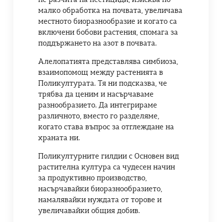
малко обработка на почвата, увеличава
местното биоразнообразие и когато са
включени бобови растения, спомага за
поддържането на азот в почвата.
Алелопатията представлява симбиоза,
взаимопомощ между растенията в
Поликултурата. Тя ни подсказва, че
трябва да ценим и насърчаваме
разнообразието. Да интегрираме
различното, вместо го разделяме,
когато става въпрос за отглеждане на
храната ни.
Поликултурните гилдии с Основен вид
растителна култура са чудесен начин
за продуктивно производство,
насърчавайки биоразнообразието,
намалявайки нуждата от торове и
увеличавайки общия добив.