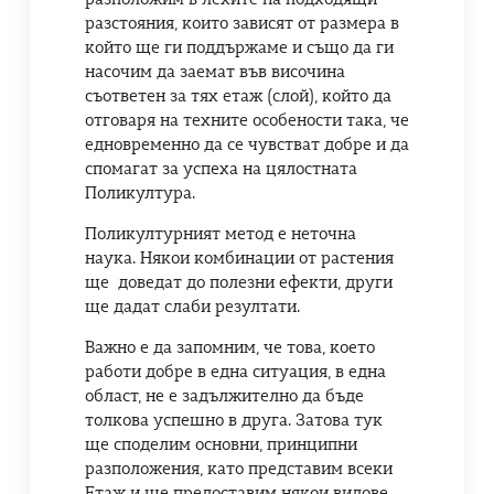
разстояния, които зависят от размера в
който ще ги поддържаме и също да ги
насочим да заемат във височина
съответен за тях етаж (слой), който да
отговаря на техните особености така, че
едновременно да се чувстват добре и да
спомагат за успеха на цялостната
Поликултура.
Поликултурният метод е неточна
наука. Някои комбинации от растения
ще доведат до полезни ефекти, други
ще дадат слаби резултати.
Важно е да запомним, че това, което
работи добре в една ситуация, в една
област, не е задължително да бъде
толкова успешно в друга. Затова тук
ще споделим основни, принципни
разположения, като представим всеки
Етаж и ще предоставим някои видове