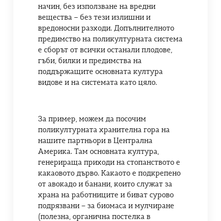
начин, без използване на вредни
вещества – без тези излишни и
вредоносни разходи. Допълнителното
предимство на поликултурната система
е сборът от всички останали плодове,
гъби, билки и предимства на
поддържащите основната култура
видове и на системата като цяло.
За пример, можем да посочим
поликултурната хранителна гора на
нашите партньори в Централна
Америка. Там основната култура,
генерираща приходи на стопанството е
какаовото дърво. Какаото е подкрепено
от авокадо и банани, които служат за
храна на работниците и биват сурово
подрязвани – за биомаса и мулчиране
(полезна, органична постелка в