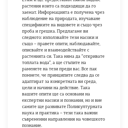
растения които са подходящи да го
заемат. Информацията е получена чрез
наблюдение на природата, изучаване
спецификите на видовете и също чрез
проба и грешка. Предлагаме ви
следното: използвайте тези насоки и
също – правете опити, наблюдавайте,
описвайте и взаимодействайте с
растенията си. Така няма да “откривате
топлата вода“, а ще стъпите на
раменете на тези преди вас. Все пак
помнете, че принципите следва да се
адаптират за конкретната ви среда,
цели и начини на действие. Така
вашите опити ще са основани на
експертни насоки и познания, но и вие
самите ще развивате Поликултурната
наука и практика – тези така важни
съвременни направления на човешкото
познание.