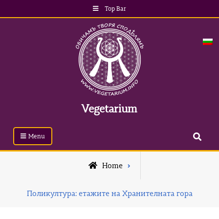
Top Bar
Vegetarium
Menu
Home
Поликултура: етажите на Хранителната гора