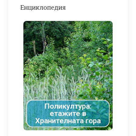
Енциклопедия
Поликултура:
етажите в
Хранителната гора